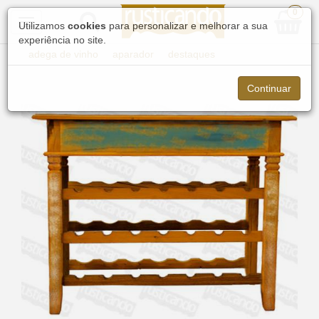
0
Toggle
Utilizamos
cookies
para personalizar e melhorar a sua
navigation
experiência no site.
adega de vinho
aparador
destaques
Continuar