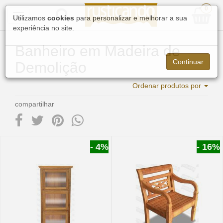
0
Toggle
Utilizamos
cookies
para personalizar e melhorar a sua
navigation
experiência no site.
Banheiro em Madeira de
Continuar
Demolição
Ordenar produtos por
compartilhar
- 4%
- 16%