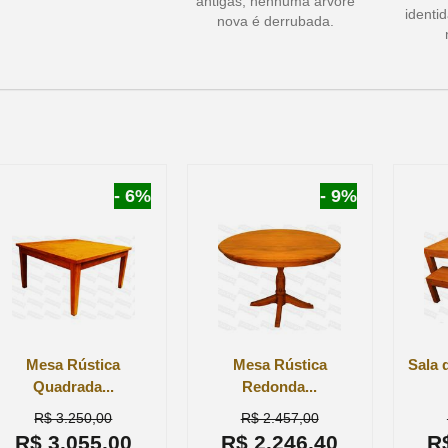
antigas, nenhuma árvore
identi
nova é derrubada.
- 6%
- 9%
Mesa Rústica
Mesa Rústica
Sala 
Quadrada...
Redonda...
R$ 3.250,00
R$ 2.457,00
R$ 3.055,00
R$ 2.246,40
R