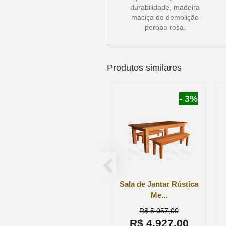
durabilidade, madeira
maciça de demolição
peróba rosa.
Produtos similares
- 3%
Sala de Jantar Rústica
Me...
R$ 5.057,00
R$ 4.927,00