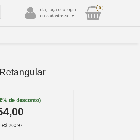
0
olá, faça seu login
ou cadastre-se
Retangular
(6% de desconto)
54,00
 R$ 200,97